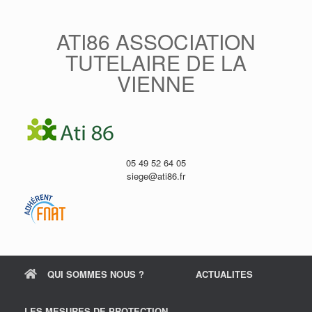
Skip
to
content
ATI86 ASSOCIATION
TUTELAIRE DE LA
VIENNE
05 49 52 64 05
siege@ati86.fr
QUI SOMMES NOUS ?
ACTUALITES
LES MESURES DE PROTECTION