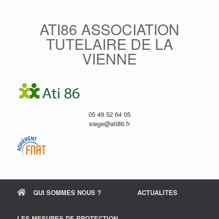
Skip
to
content
ATI86 ASSOCIATION
TUTELAIRE DE LA
VIENNE
05 49 52 64 05
siege@ati86.fr
QUI SOMMES NOUS ?
ACTUALITES
LES MESURES DE PROTECTION